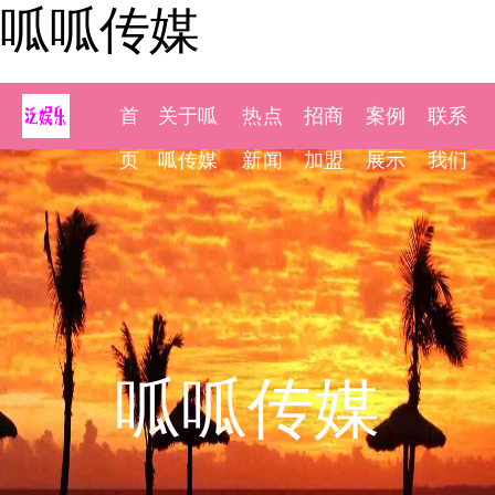
呱呱传媒
首
关于呱
热点
招商
案例
联系
页
呱传媒
新闻
加盟
展示
我们
呱呱传媒